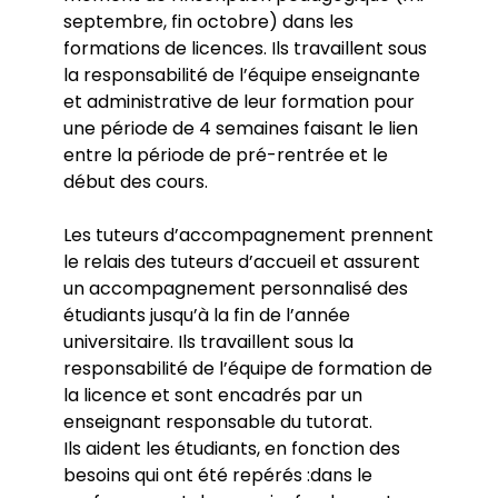
Linguistique des langues des signes
Tutorat
septembre, fin octobre) dans les
L’UMR 7023 Structures Formelles du Langage
Modalités de contrôle des connaissances et
formations de licences. Ils travaillent sous
(SFL)
International
des compétences
la responsabilité de l’équipe enseignante
L’Ecole doctorale Cognition, Langage,
Chartes étudiants : étudiants salariés,
Le Service des Relations et de la Coopération
et administrative de leur formation pour
Interaction
étudiants engagés, sportifs de haut niveau
Internationales - SERCI
Vie étudiante
une période de 4 semaines faisant le lien
Horaires d’ouverture des secrétariats
Collaborations internationales
Les EC libres internes et externes
entre la période de pré-rentrée et le
La bibliothèque universitaire
Les mobilités
Délivrance de diplômes
début des cours.
Le SCUIO-IP
Les services de la vie étudiante
Les tuteurs d’accompagnement prennent
le relais des tuteurs d’accueil et assurent
un accompagnement personnalisé des
étudiants jusqu’à la fin de l’année
universitaire. Ils travaillent sous la
responsabilité de l’équipe de formation de
la licence et sont encadrés par un
enseignant responsable du tutorat.
Ils aident les étudiants, en fonction des
besoins qui ont été repérés :dans le