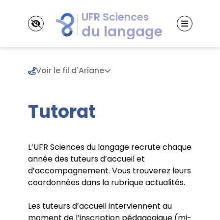
Panneau de gestion des cookies
Voir le fil d'Ariane
Tutorat
UFR
Présentation
Responsabilités pédagogiques
Diplômes
Contacts
L’UFR Sciences du langage recrute chaque
Licences
Conseil d’UFR
année des tuteurs d’accueil et
Masters
Les enseignants et enseignants-chercheurs
Scolarité
d’accompagnement. Vous trouverez leurs
Documents institutionnels
Calendrier universitaire
coordonnées dans la rubrique actualités.
Plannings
Départements
Inscription pédagogique
Les tuteurs d’accueil interviennent au
Linguistique générale
Stage
Didactique et acquisition des langues
moment de l’inscription pédagogique (mi-
Stages
Recherche